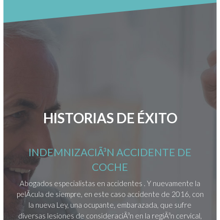
HISTORIAS DE ÉXITO
INDEMNIZACIÃ³N ACCIDENTE DE
COCHE
este
Abogados especialistas en accidentes . Y nuevamente la
Nue
onde
pelÃ­cula de siempre, en este caso accidente de 2016, con
cas
r de
la nueva Ley, una ocupante, embarazada, que sufre
Ãºn
ucta
diversas lesiones de consideraciÃ³n en la regiÃ³n cervical,
500