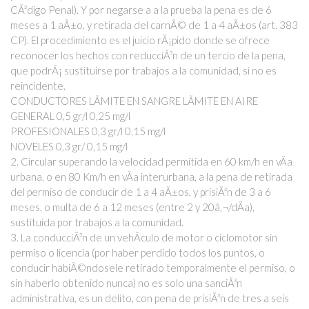
CÃ³digo Penal). Y por negarse a a la prueba la pena es de 6
meses a 1 aÃ±o, y retirada del carnÃ© de 1 a 4 aÃ±os (art. 383
CP). El procedimiento es el juicio rÃ¡pido donde se ofrece
reconocer los hechos con reducciÃ³n de un tercio de la pena,
que podrÃ¡ sustituirse por trabajos a la comunidad, si no es
reincidente.
CONDUCTORES LÃMITE EN SANGRE LÃMITE EN AIRE
GENERAL 0,5 gr/l 0,25 mg/l
PROFESIONALES 0,3 gr/l 0,15 mg/l
NOVELES 0,3 gr/ 0,15 mg/l
2. Circular superando la velocidad permitida en 60 km/h en vÃ­a
urbana, o en 80 Km/h en vÃ­a interurbana, a la pena de retirada
del permiso de conducir de 1 a 4 aÃ±os, y prisiÃ³n de 3 a 6
meses, o multa de 6 a 12 meses (entre 2 y 20â‚¬/dÃ­a),
sustituida por trabajos a la comunidad.
3. La conducciÃ³n de un vehÃ­culo de motor o ciclomotor sin
permiso o licencia (por haber perdido todos los puntos, o
conducir habiÃ©ndosele retirado temporalmente el permiso, o
sin haberlo obtenido nunca) no es solo una sanciÃ³n
administrativa, es un delito, con pena de prisiÃ³n de tres a seis