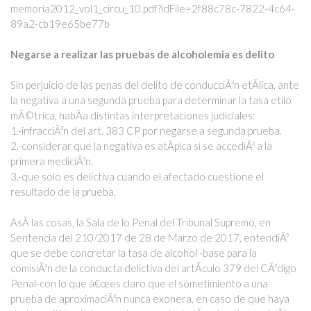
memoria2012_vol1_circu_10.pdf?idFile=2f88c78c-7822-4c64-
89a2-cb19e65be77b
Negarse a realizar las pruebas de alcoholemia es delito
Sin perjuicio de las penas del delito de conducciÃ³n etÃ­lica, ante
la negativa a una segunda prueba para determinar la tasa etilo
mÃ©trica, habÃ­a distintas interpretaciones judiciales:
1.-infracciÃ³n del art. 383 CP por negarse a segunda prueba.
2.-considerar que la negativa es atÃ­pica si se accediÃ³ a la
primera mediciÃ³n.
3.-que solo es delictiva cuando el afectado cuestione el
resultado de la prueba.
AsÃ­ las cosas, la Sala de lo Penal del Tribunal Supremo, en
Sentencia del 210/2017 de 28 de Marzo de 2017, entendiÃ³
que se debe concretar la tasa de alcohol -base para la
comisiÃ³n de la conducta delictiva del artÃ­culo 379 del CÃ³digo
Penal-con lo que â€œes claro que el sometimiento a una
prueba de aproximaciÃ³n nunca exonera, en caso de que haya