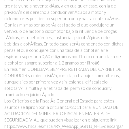
treinta y uno a noventa dÃ­as, y, en cualquier caso, con la de
privaciÃ³n del derecho a conducir vehÃ­culos a motor y
ciclomotores por tiempo superior a uno y hasta cuatro aÃ±os.
Con las mismas penas serÃ¡ castigado el que condujere un
vehÃ­culo de motor o ciclomotor bajo la influencia de drogas
tÃ³xicas, estupefacientes, sustancias psicotrÃ³picas o de
bebidas alcohÃ³licas. En todo caso serÃ¡ condenado con dichas
penas el que condujere con una tasa de alcohol en aire
espirado superior a 0,60 miligramos por litro o con una tasa de
alcohol en sangre superior a 1,2 gramos por litroâ€
En resumen CONLLEVA SIEMPRE RETIRADA DEL CARNET DE
CONDUCIR y o bien prisiÃ³n, o multa, o trabajos comunitarios,
aunque si es por primera vez y sin lesiones, el fiscal solo
solicitarÃ¡ la multa y la retirada del permiso de conducir y
tramitado en juicio rÃ¡pido.
Los Criterios de la FiscalÃ­a General del Estado para estos
asuntos se fijaron por la circular 10/2011 para la UNIDAD DE
ACTUACION DEL MINISTERIO FISCAL EN MATERIA DE
SEGURIDAD VIAL, que pueden visualizar en el siguiente link:
https://www.fiscal.es/fiscal/PA_WebApp_SGNTJ_NFIS/descarga/