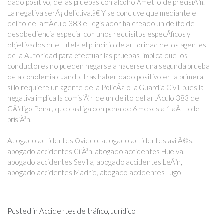
dado positivo, de las pruebas con alcoholÃ­metro de precisiÃ³n.
La negativa serÃ¡ delictiva.â€ Y se concluye que mediante el
delito del artÃ­culo 383 el legislador ha creado un delito de
desobediencia especial con unos requisitos especÃ­ficos y
objetivados que tutela el principio de autoridad de los agentes
de la Autoridad para efectuar las pruebas. implica que los
conductores no pueden negarse a hacerse una segunda prueba
de alcoholemia cuando, tras haber dado positivo en la primera,
si lo requiere un agente de la PolicÃ­a o la Guardia Civil, pues la
negativa implica la comisiÃ³n de un delito del artÃ­culo 383 del
CÃ³digo Penal, que castiga con pena de 6 meses a 1 aÃ±o de
prisiÃ³n.
Abogado accidentes Oviedo, abogado accidentes avilÃ©s,
abogado accidentes GijÃ³n, abogado accidentes Huelva,
abogado accidentes Sevilla, abogado accidentes LeÃ³n,
abogado accidentes Madrid, abogado accidentes Lugo
Posted in
Accidentes de tráfico
,
Jurídico