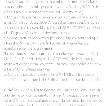
meses o con la multa de doce a veinticuatro meses y trabajos
comunitarios de treinta y uno a noventa dÃ­as (Ley 5/2010 de
22 de junio que modifica el texto del CÃ³digo Penal).
a) El titular del permiso condenado por sentencia firme con la
privaciÃ³n de conducir, deberÃ¡ acreditar que superÃ³ el curso
de reeducaciÃ³n y sensibilizaciÃ³n vialâ€ LEY 17/2005, de 19 de
julio, DisposiciÃ³n adicional decimotercera.
b) Si la retirada es por plazo superior a 2 aÃ±os, conllevarÃ¡ la
inhabilitaciÃ³n (art. 47 del CÃ³digo Penal, y tendrÃ­a que
someterse de nuevo a examen.
*las sanciones no se acumulan, primando el proceso penal (art.
72 del Real Decreto Legislativo 339/1990, de 2 de marzo,
Texto Articulado de la Ley sobre TrÃ¡fico, CirculaciÃ³n de VehÃ­
culos a Motor y Seguridad Vial.
La Condena por alcoholemia = PrisiÃ³n, Multa, o Trabajos en
beneficio de la comunidad + Retirada del permiso de conducir.
ArtÃ­culo 379 del CÃ³digo Penal â€œEl que condujere un vehÃ­
culo de motor o un ciclomotor (…) , serÃ¡ castigado con la pena
de prisiÃ³n de tres a seis meses o con la de multa de seis a doce
meses o con la de trabajos en beneficio de la comunidad de