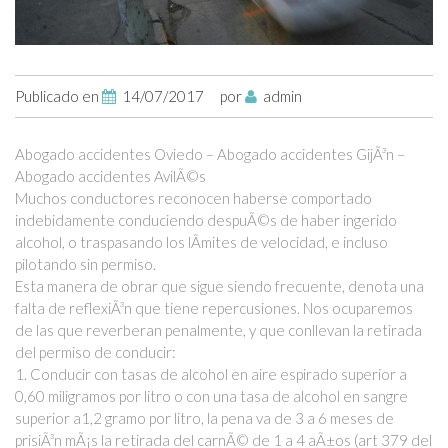
Publicado en
14/07/2017
por
admin
Abogado accidentes Oviedo – Abogado accidentes GijÃ³n –
Abogado accidentes AvilÃ©s
Muchos conductores reconocen haberse comportado
indebidamente conduciendo despuÃ©s de haber ingerido
alcohol, o traspasando los lÃ­mites de velocidad, e incluso
pilotando sin permiso.
Esta manera de obrar que sigue siendo frecuente, denota una
falta de reflexiÃ³n que tiene repercusiones. Nos ocuparemos
de las que reverberan penalmente, y que conllevan la retirada
del permiso de conducir:
1. Conducir con tasas de alcohol en aire espirado superior a
0,60 miligramos por litro o con una tasa de alcohol en sangre
superior a1,2 gramo por litro, la pena va de 3 a 6 meses de
prisiÃ³n mÃ¡s la retirada del carnÃ© de 1 a 4 aÃ±os (art 379 del